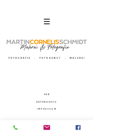
FOTOGRAFIE . FOTOKUNST . MALEREI
A G B
D A T E N S C H U T Z
IMPRESSUM