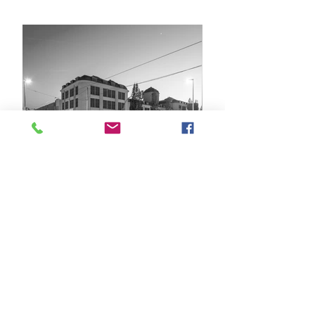
Bauhausgebäude Gera, Dämmerung
Load more
A G B
D A T E N S C H U T Z